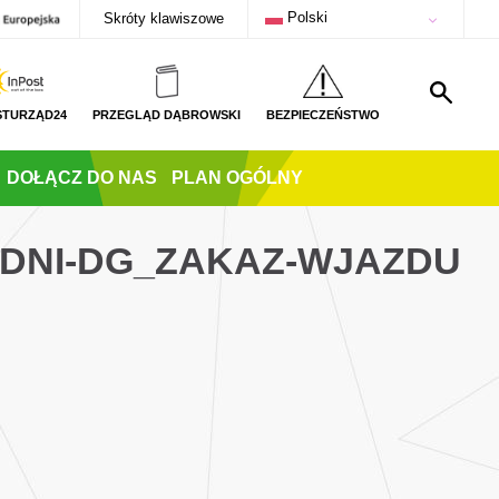
Polski
Skróty klawiszowe
STURZĄD24
PRZEGLĄD DĄBROWSKI
BEZPIECZEŃSTWO
DOŁĄCZ DO NAS
PLAN OGÓLNY
_DNI-DG_ZAKAZ-WJAZDU