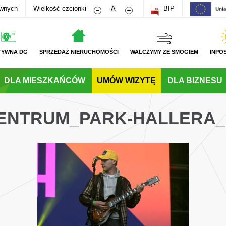
Zmniejsz rozmiar czcionki
Zwiększ rozmiar czcionki
awnych
Wielkość czcionki
A
BIP
TYWNA DG
SPRZEDAŻ NIERUCHOMOŚCI
WALCZYMY ZE SMOGIEM
INPO
DLA MIESZKAŃCÓW
UMÓW WIZYTĘ
DLA BIZNESU
CENTRUM_PARK-HALLERA