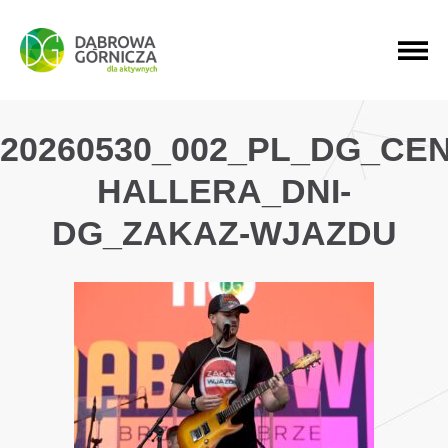
PRZEJDŹ DO MENU GŁÓWNEGO
PRZEJDŹ DO WYSZUKIWARKI
PRZEJDŹ DO TREŚCI
20260530_002_PL_DG_CE
HALLERA_DNI-
DG_ZAKAZ-WJAZDU