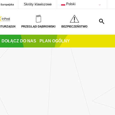
Polski
Skróty klawiszowe
STURZĄD24
PRZEGLĄD DĄBROWSKI
BEZPIECZEŃSTWO
DOŁĄCZ DO NAS
PLAN OGÓLNY