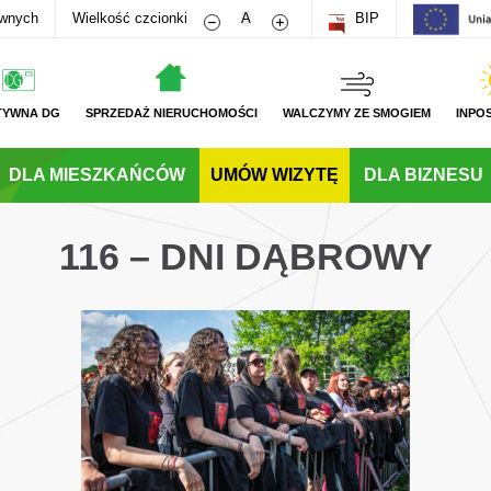
Zmniejsz rozmiar czcionki
Zwiększ rozmiar czcionki
awnych
Wielkość czcionki
A
BIP
TYWNA DG
SPRZEDAŻ NIERUCHOMOŚCI
WALCZYMY ZE SMOGIEM
INPO
DLA MIESZKAŃCÓW
UMÓW WIZYTĘ
DLA BIZNESU
116 – DNI DĄBROWY