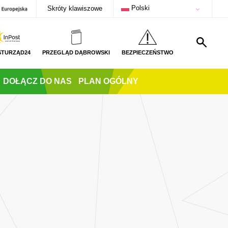
Polski
Skróty klawiszowe
STURZĄD24
PRZEGLĄD DĄBROWSKI
BEZPIECZEŃSTWO
DOŁĄCZ DO NAS
PLAN OGÓLNY