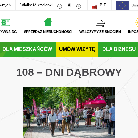
Zmniejsz rozmiar czcionki
Zwiększ rozmiar czcionki
awnych
Wielkość czcionki
A
BIP
TYWNA DG
SPRZEDAŻ NIERUCHOMOŚCI
WALCZYMY ZE SMOGIEM
INPO
DLA MIESZKAŃCÓW
UMÓW WIZYTĘ
DLA BIZNESU
108 – DNI DĄBROWY