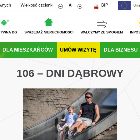
Zmniejsz rozmiar czcionki
Zwiększ rozmiar czcionki
awnych
Wielkość czcionki
A
BIP
TYWNA DG
SPRZEDAŻ NIERUCHOMOŚCI
WALCZYMY ZE SMOGIEM
INPO
DLA MIESZKAŃCÓW
UMÓW WIZYTĘ
DLA BIZNESU
106 – DNI DĄBROWY