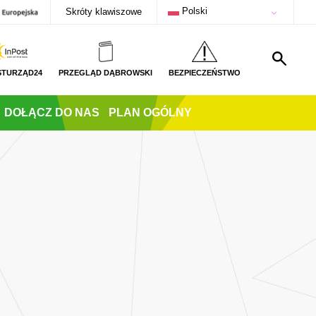
Polski
Skróty klawiszowe
STURZĄD24
PRZEGLĄD DĄBROWSKI
BEZPIECZEŃSTWO
DOŁĄCZ DO NAS
PLAN OGÓLNY