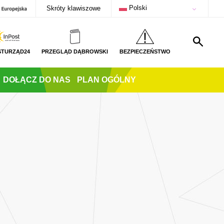
Polski
Skróty klawiszowe
STURZĄD24
PRZEGLĄD DĄBROWSKI
BEZPIECZEŃSTWO
DOŁĄCZ DO NAS
PLAN OGÓLNY