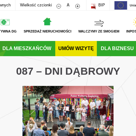
Zmniejsz rozmiar czcionki
Zwiększ rozmiar czcionki
awnych
Wielkość czcionki
A
BIP
TYWNA DG
SPRZEDAŻ NIERUCHOMOŚCI
WALCZYMY ZE SMOGIEM
INPO
DLA MIESZKAŃCÓW
UMÓW WIZYTĘ
DLA BIZNESU
087 – DNI DĄBROWY