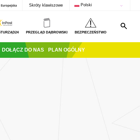
Polski
Skróty klawiszowe
STURZĄD24
PRZEGLĄD DĄBROWSKI
BEZPIECZEŃSTWO
DOŁĄCZ DO NAS
PLAN OGÓLNY