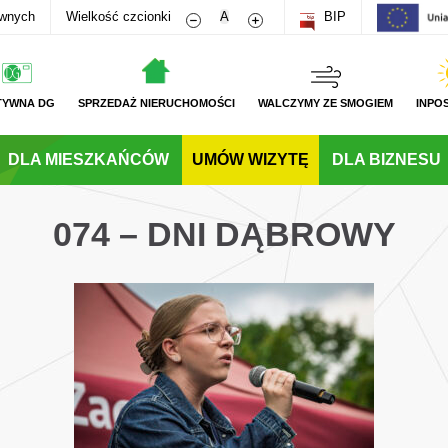
Zmniejsz rozmiar czcionki
Zwiększ rozmiar czcionki
awnych
Wielkość czcionki
A
BIP
TYWNA DG
SPRZEDAŻ NIERUCHOMOŚCI
WALCZYMY ZE SMOGIEM
INPO
DLA MIESZKAŃCÓW
UMÓW WIZYTĘ
DLA BIZNESU
074 – DNI DĄBROWY