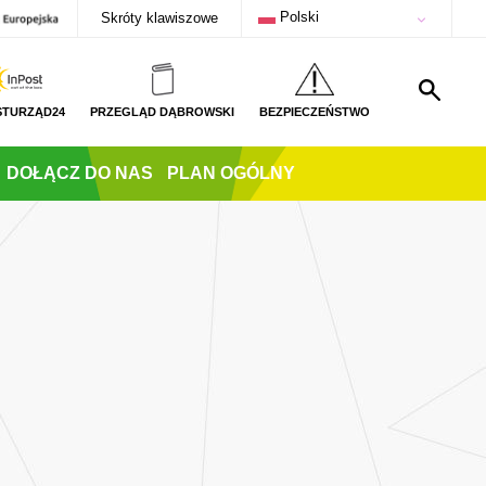
Polski
Skróty klawiszowe
STURZĄD24
PRZEGLĄD DĄBROWSKI
BEZPIECZEŃSTWO
DOŁĄCZ DO NAS
PLAN OGÓLNY