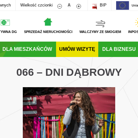
Zmniejsz rozmiar czcionki
Zwiększ rozmiar czcionki
awnych
Wielkość czcionki
A
BIP
TYWNA DG
SPRZEDAŻ NIERUCHOMOŚCI
WALCZYMY ZE SMOGIEM
INPO
DLA MIESZKAŃCÓW
UMÓW WIZYTĘ
DLA BIZNESU
066 – DNI DĄBROWY