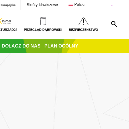
Polski
Skróty klawiszowe
STURZĄD24
PRZEGLĄD DĄBROWSKI
BEZPIECZEŃSTWO
DOŁĄCZ DO NAS
PLAN OGÓLNY