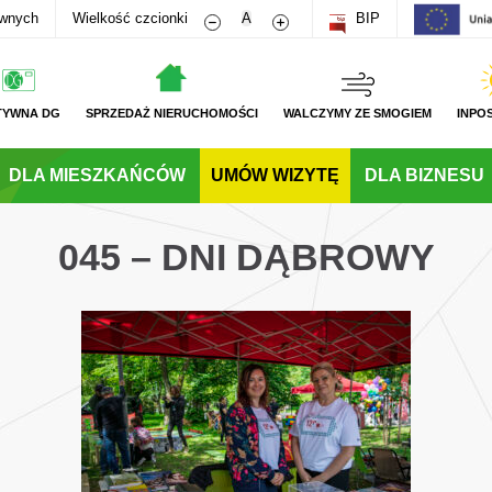
Zmniejsz rozmiar czcionki
Zwiększ rozmiar czcionki
awnych
Wielkość czcionki
A
BIP
TYWNA DG
SPRZEDAŻ NIERUCHOMOŚCI
WALCZYMY ZE SMOGIEM
INPO
DLA MIESZKAŃCÓW
UMÓW WIZYTĘ
DLA BIZNESU
045 – DNI DĄBROWY