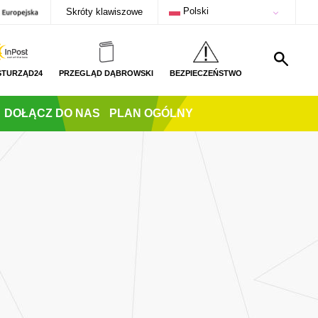
Polski
Skróty klawiszowe
STURZĄD24
PRZEGLĄD DĄBROWSKI
BEZPIECZEŃSTWO
DOŁĄCZ DO NAS
PLAN OGÓLNY