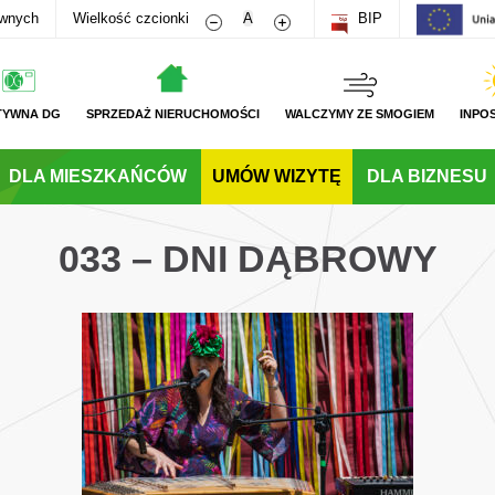
Zmniejsz rozmiar czcionki
Zwiększ rozmiar czcionki
awnych
Wielkość czcionki
A
BIP
TYWNA DG
SPRZEDAŻ NIERUCHOMOŚCI
WALCZYMY ZE SMOGIEM
INPO
DLA MIESZKAŃCÓW
UMÓW WIZYTĘ
DLA BIZNESU
033 – DNI DĄBROWY