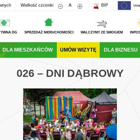
Zmniejsz rozmiar czcionki
Zwiększ rozmiar czcionki
awnych
Wielkość czcionki
A
BIP
TYWNA DG
SPRZEDAŻ NIERUCHOMOŚCI
WALCZYMY ZE SMOGIEM
INPO
DLA MIESZKAŃCÓW
UMÓW WIZYTĘ
DLA BIZNESU
026 – DNI DĄBROWY