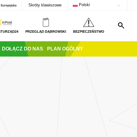
Polski
Skróty klawiszowe
STURZĄD24
PRZEGLĄD DĄBROWSKI
BEZPIECZEŃSTWO
DOŁĄCZ DO NAS
PLAN OGÓLNY