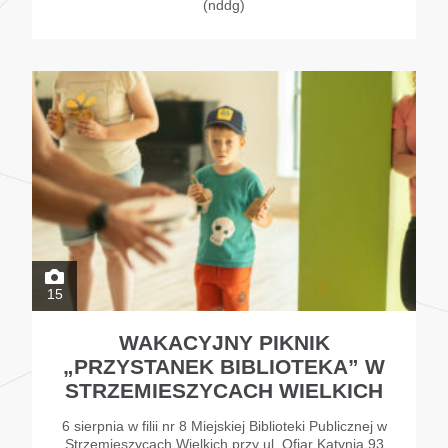
(nddg)
15
WAKACYJNY PIKNIK
„PRZYSTANEK BIBLIOTEKA” W
STRZEMIESZYCACH WIELKICH
6 sierpnia w filii nr 8 Miejskiej Biblioteki Publicznej w
Strzemieszycach Wielkich przy ul. Ofiar Katynia 93