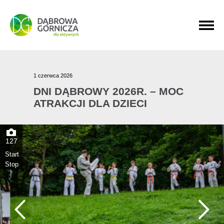
PRZEJDŹ DO MENU GŁÓWNEGO
PRZEJDŹ DO WYSZUKIWARKI
PRZEJDŹ DO TREŚCI
1 czerwca 2026
DNI DĄBROWY 2026R. – MOC
ATRAKCJI DLA DZIECI
127
Start
Stop