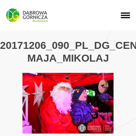
PRZEJDŹ DO MENU GŁÓWNEGO
PRZEJDŹ DO WYSZUKIWARKI
PRZEJDŹ DO TREŚCI
20171206_090_PL_DG_CE
MAJA_MIKOLAJ