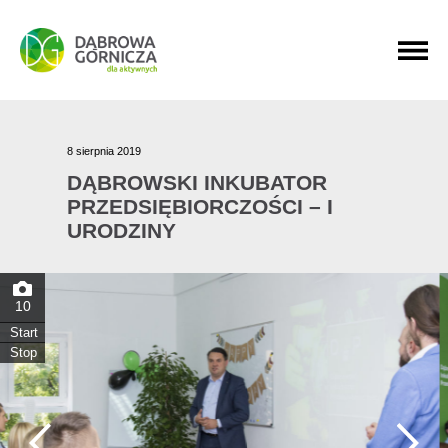
PRZEJDŹ DO MENU GŁÓWNEGO
PRZEJDŹ DO WYSZUKIWARKI
PRZEJDŹ DO TREŚCI
8 sierpnia 2019
DĄBROWSKI INKUBATOR
PRZEDSIĘBIORCZOŚCI – I
URODZINY
10
Start
Stop