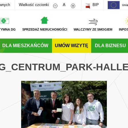
Zmniejsz rozmiar czcionki
Zwiększ rozmiar czcionki
awnych
Wielkość czcionki
A
BIP
TYWNA DG
SPRZEDAŻ NIERUCHOMOŚCI
WALCZYMY ZE SMOGIEM
INPO
DLA MIESZKAŃCÓW
UMÓW WIZYTĘ
DLA BIZNESU
DG_CENTRUM_PARK-HALL