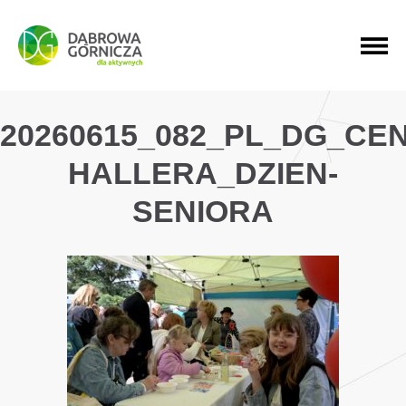
PRZEJDŹ DO MENU GŁÓWNEGO
PRZEJDŹ DO WYSZUKIWARKI
PRZEJDŹ DO TREŚCI
20260615_082_PL_DG_CE
HALLERA_DZIEN-
SENIORA