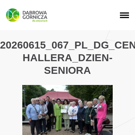
PRZEJDŹ DO MENU GŁÓWNEGO
PRZEJDŹ DO WYSZUKIWARKI
PRZEJDŹ DO TREŚCI
20260615_067_PL_DG_CE
HALLERA_DZIEN-
SENIORA