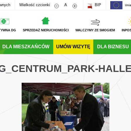
Zmniejsz rozmiar czcionki
Zwiększ rozmiar czcionki
awnych
Wielkość czcionki
A
BIP
TYWNA DG
SPRZEDAŻ NIERUCHOMOŚCI
WALCZYMY ZE SMOGIEM
INPO
DLA MIESZKAŃCÓW
UMÓW WIZYTĘ
DLA BIZNESU
DG_CENTRUM_PARK-HALL