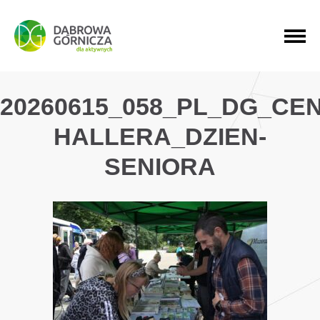
PRZEJDŹ DO MENU GŁÓWNEGO
PRZEJDŹ DO WYSZUKIWARKI
PRZEJDŹ DO TREŚCI
20260615_058_PL_DG_CE
HALLERA_DZIEN-
SENIORA