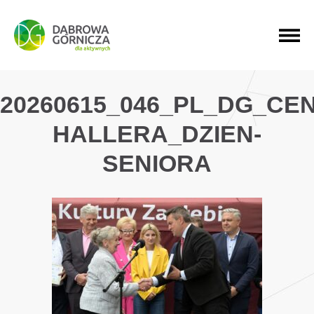
PRZEJDŹ DO MENU GŁÓWNEGO
PRZEJDŹ DO WYSZUKIWARKI
PRZEJDŹ DO TREŚCI
20260615_046_PL_DG_CE
HALLERA_DZIEN-
SENIORA