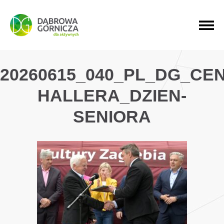
PRZEJDŹ DO MENU GŁÓWNEGO
PRZEJDŹ DO WYSZUKIWARKI
PRZEJDŹ DO TREŚCI
20260615_040_PL_DG_CE
HALLERA_DZIEN-
SENIORA