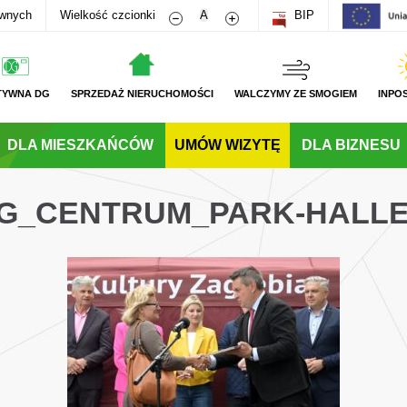
Zmniejsz rozmiar czcionki
Zwiększ rozmiar czcionki
awnych
Wielkość czcionki
A
BIP
TYWNA DG
SPRZEDAŻ NIERUCHOMOŚCI
WALCZYMY ZE SMOGIEM
INPO
DLA MIESZKAŃCÓW
UMÓW WIZYTĘ
DLA BIZNESU
DG_CENTRUM_PARK-HALL