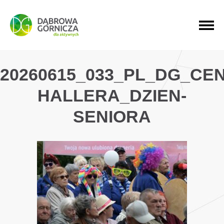
PRZEJDŹ DO MENU GŁÓWNEGO
PRZEJDŹ DO WYSZUKIWARKI
PRZEJDŹ DO TREŚCI
20260615_033_PL_DG_CE
HALLERA_DZIEN-
SENIORA