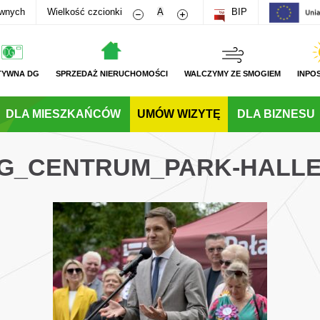
Zmniejsz rozmiar czcionki
Zwiększ rozmiar czcionki
awnych
Wielkość czcionki
A
BIP
TYWNA DG
SPRZEDAŻ NIERUCHOMOŚCI
WALCZYMY ZE SMOGIEM
INPO
DLA MIESZKAŃCÓW
UMÓW WIZYTĘ
DLA BIZNESU
DG_CENTRUM_PARK-HALL