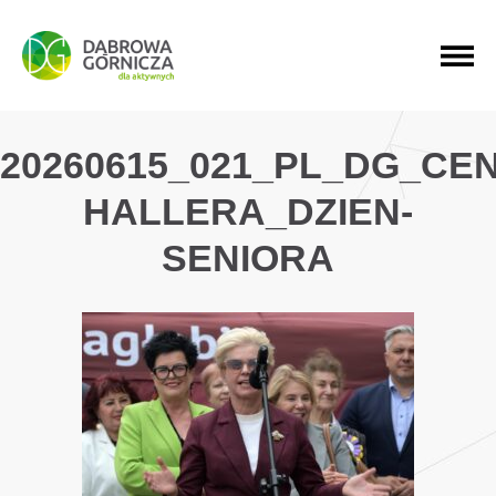
PRZEJDŹ DO MENU GŁÓWNEGO
PRZEJDŹ DO WYSZUKIWARKI
PRZEJDŹ DO TREŚCI
20260615_021_PL_DG_CE
HALLERA_DZIEN-
SENIORA