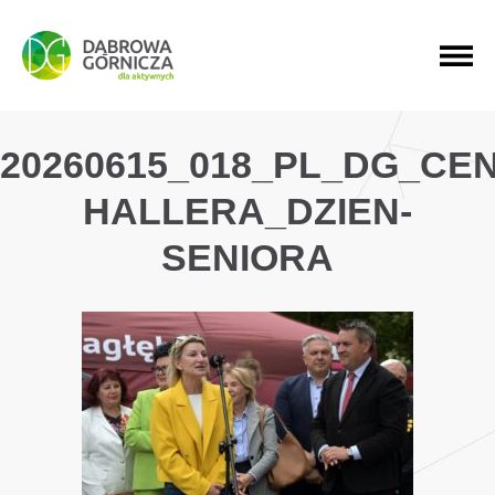
PRZEJDŹ DO MENU GŁÓWNEGO
PRZEJDŹ DO WYSZUKIWARKI
PRZEJDŹ DO TREŚCI
20260615_018_PL_DG_CE
HALLERA_DZIEN-
SENIORA