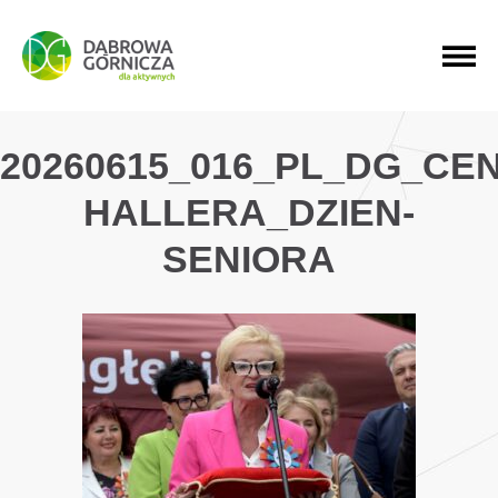
PRZEJDŹ DO MENU GŁÓWNEGO
PRZEJDŹ DO WYSZUKIWARKI
PRZEJDŹ DO TREŚCI
20260615_016_PL_DG_CE
HALLERA_DZIEN-
SENIORA