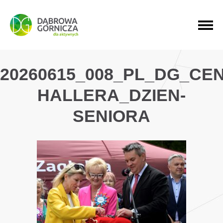
PRZEJDŹ DO MENU GŁÓWNEGO
PRZEJDŹ DO WYSZUKIWARKI
PRZEJDŹ DO TREŚCI
20260615_008_PL_DG_CE
HALLERA_DZIEN-
SENIORA