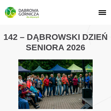
PRZEJDŹ DO MENU GŁÓWNEGO
PRZEJDŹ DO WYSZUKIWARKI
PRZEJDŹ DO TREŚCI
142 – DĄBROWSKI DZIEŃ
SENIORA 2026