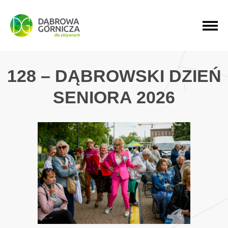
PRZEJDŹ DO MENU GŁÓWNEGO
PRZEJDŹ DO WYSZUKIWARKI
PRZEJDŹ DO TREŚCI
128 – DĄBROWSKI DZIEŃ
SENIORA 2026