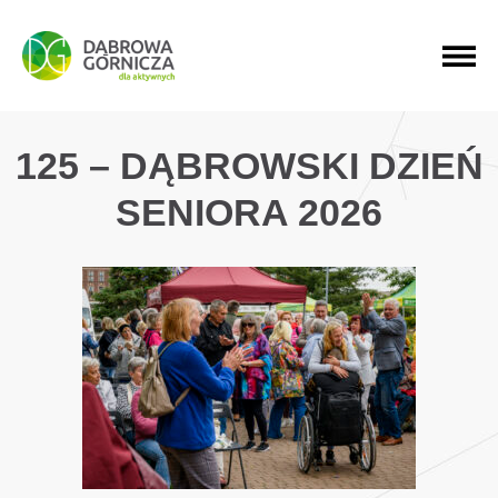
PRZEJDŹ DO MENU GŁÓWNEGO
PRZEJDŹ DO WYSZUKIWARKI
PRZEJDŹ DO TREŚCI
125 – DĄBROWSKI DZIEŃ
SENIORA 2026