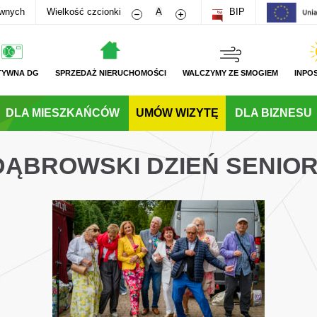
Zmniejsz rozmiar czcionki
Zwiększ rozmiar czcionki
awnych
Wielkość czcionki
A
BIP
TYWNA DG
SPRZEDAŻ NIERUCHOMOŚCI
WALCZYMY ZE SMOGIEM
INPO
DLA MIESZKAŃCÓW
UMÓW WIZYTĘ
DLA BIZNESU
 DĄBROWSKI DZIEŃ SENIOR