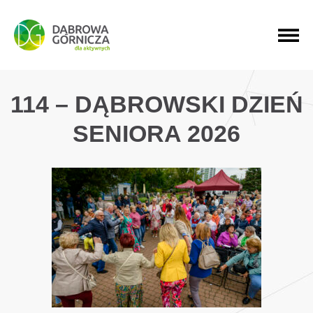
PRZEJDŹ DO MENU GŁÓWNEGO
PRZEJDŹ DO WYSZUKIWARKI
PRZEJDŹ DO TREŚCI
114 – DĄBROWSKI DZIEŃ
SENIORA 2026