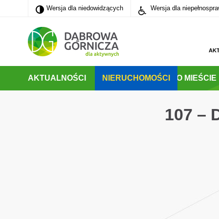
Wersja dla niedowidzących
Wersja dla niedowidzących
Wersja dla niepełnospr
PRZEJDŹ DO MENU GŁÓWNEGO
PRZEJDŹ DO WYSZUKIWARKI
PRZEJDŹ DO TREŚCI
AK
AKTUALNOŚCI
NIERUCHOMOŚCI
O MIEŚCIE
107 –