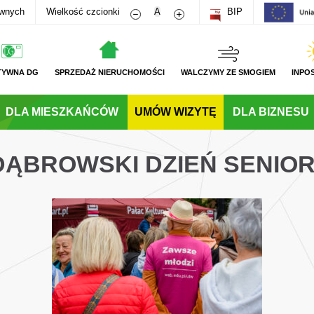
Zmniejsz rozmiar czcionki
Zwiększ rozmiar czcionki
awnych
Wielkość czcionki
A
BIP
TYWNA DG
SPRZEDAŻ NIERUCHOMOŚCI
WALCZYMY ZE SMOGIEM
INPO
DLA MIESZKAŃCÓW
UMÓW WIZYTĘ
DLA BIZNESU
 DĄBROWSKI DZIEŃ SENIOR