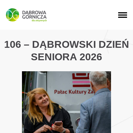
PRZEJDŹ DO MENU GŁÓWNEGO
PRZEJDŹ DO WYSZUKIWARKI
PRZEJDŹ DO TREŚCI
106 – DĄBROWSKI DZIEŃ
SENIORA 2026