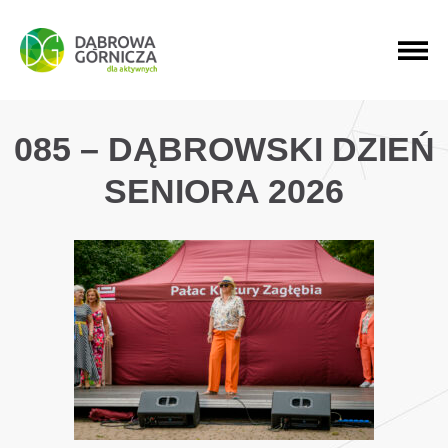
PRZEJDŹ DO MENU GŁÓWNEGO
PRZEJDŹ DO WYSZUKIWARKI
PRZEJDŹ DO TREŚCI
085 – DĄBROWSKI DZIEŃ
SENIORA 2026