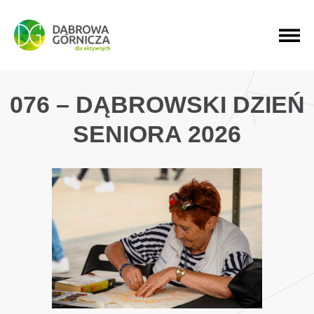
PRZEJDŹ DO MENU GŁÓWNEGO
PRZEJDŹ DO WYSZUKIWARKI
PRZEJDŹ DO TREŚCI
076 – DĄBROWSKI DZIEŃ
SENIORA 2026