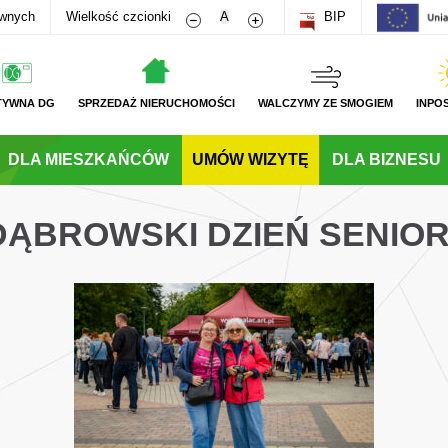
Zmniejsz rozmiar czcionki
Zwiększ rozmiar czcionki
awnych
Wielkość czcionki
A
BIP
TYWNA DG
SPRZEDAŻ NIERUCHOMOŚCI
WALCZYMY ZE SMOGIEM
INPO
DLA MIESZKAŃCÓW
UMÓW WIZYTĘ
DLA BIZNESU
 DĄBROWSKI DZIEŃ SENIOR