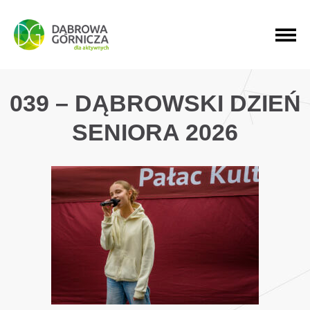
PRZEJDŹ DO MENU GŁÓWNEGO
PRZEJDŹ DO WYSZUKIWARKI
PRZEJDŹ DO TREŚCI
039 – DĄBROWSKI DZIEŃ
SENIORA 2026