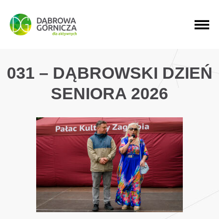
PRZEJDŹ DO MENU GŁÓWNEGO
PRZEJDŹ DO WYSZUKIWARKI
PRZEJDŹ DO TREŚCI
031 – DĄBROWSKI DZIEŃ
SENIORA 2026