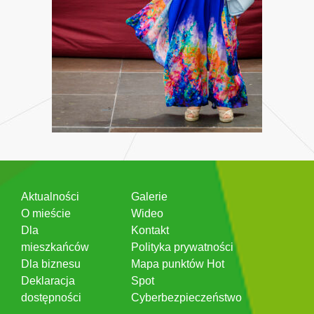
Aktualności
Galerie
O mieście
Wideo
Dla
Kontakt
mieszkańców
Polityka prywatności
Dla biznesu
Mapa punktów Hot
Deklaracja
Spot
dostępności
Cyberbezpieczeństwo