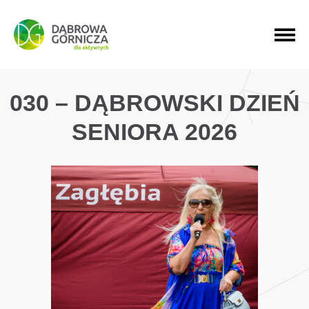
PRZEJDŹ DO MENU GŁÓWNEGO
PRZEJDŹ DO WYSZUKIWARKI
PRZEJDŹ DO TREŚCI
030 – DĄBROWSKI DZIEŃ
SENIORA 2026