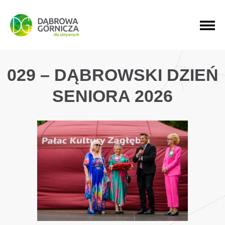
PRZEJDŹ DO MENU GŁÓWNEGO
PRZEJDŹ DO WYSZUKIWARKI
PRZEJDŹ DO TREŚCI
029 – DĄBROWSKI DZIEŃ
SENIORA 2026