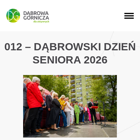
PRZEJDŹ DO MENU GŁÓWNEGO
PRZEJDŹ DO WYSZUKIWARKI
PRZEJDŹ DO TREŚCI
012 – DĄBROWSKI DZIEŃ
SENIORA 2026