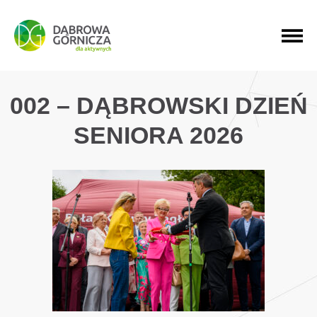
PRZEJDŹ DO MENU GŁÓWNEGO
PRZEJDŹ DO WYSZUKIWARKI
PRZEJDŹ DO TREŚCI
002 – DĄBROWSKI DZIEŃ
SENIORA 2026