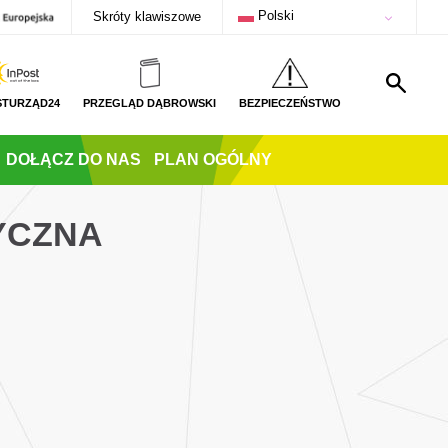
Polski
Skróty klawiszowe
STURZĄD24
PRZEGLĄD DĄBROWSKI
BEZPIECZEŃSTWO
DOŁĄCZ DO NAS
PLAN OGÓLNY
YCZNA