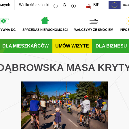
Zmniejsz rozmiar czcionki
Zwiększ rozmiar czcionki
awnych
Wielkość czcionki
A
BIP
TYWNA DG
SPRZEDAŻ NIERUCHOMOŚCI
WALCZYMY ZE SMOGIEM
INPO
DLA MIESZKAŃCÓW
UMÓW WIZYTĘ
DLA BIZNESU
– DĄBROWSKA MASA KRYT