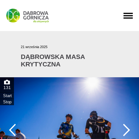
PRZEJDŹ DO MENU GŁÓWNEGO
PRZEJDŹ DO WYSZUKIWARKI
PRZEJDŹ DO TREŚCI
21 września 2025
DĄBROWSKA MASA
KRYTYCZNA
131
Start
Stop