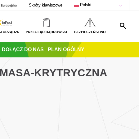
Polski
Skróty klawiszowe
STURZĄD24
PRZEGLĄD DĄBROWSKI
BEZPIECZEŃSTWO
DOŁĄCZ DO NAS
PLAN OGÓLNY
-MASA-KRYTRYCZNA