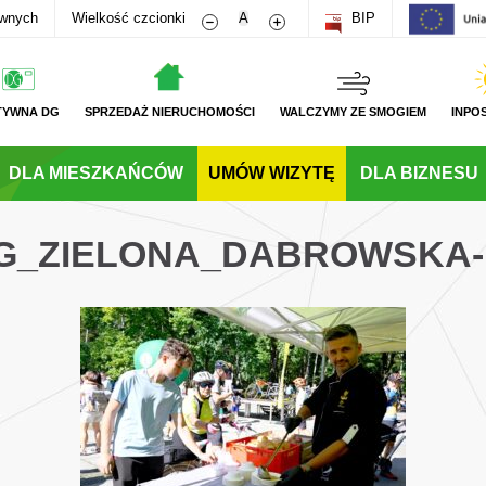
Zmniejsz rozmiar czcionki
Zwiększ rozmiar czcionki
awnych
Wielkość czcionki
A
BIP
TYWNA DG
SPRZEDAŻ NIERUCHOMOŚCI
WALCZYMY ZE SMOGIEM
INPO
DLA MIESZKAŃCÓW
UMÓW WIZYTĘ
DLA BIZNESU
_DG_ZIELONA_DABROWSKA