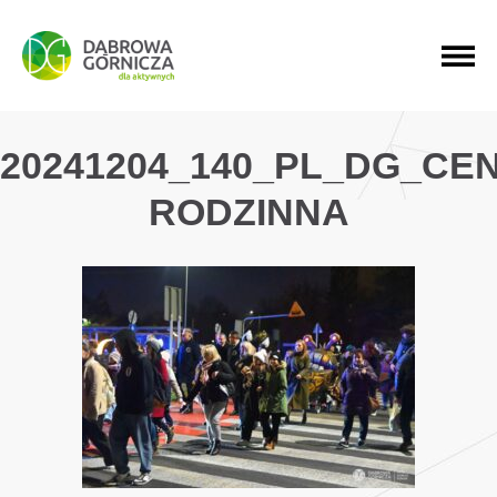
PRZEJDŹ DO MENU GŁÓWNEGO
PRZEJDŹ DO WYSZUKIWARKI
PRZEJDŹ DO TREŚCI
20241204_140_PL_DG_C
RODZINNA