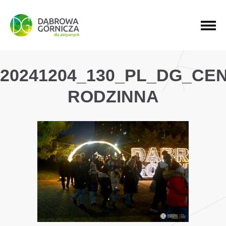
PRZEJDŹ DO MENU GŁÓWNEGO
PRZEJDŹ DO WYSZUKIWARKI
PRZEJDŹ DO TREŚCI
20241204_130_PL_DG_C
RODZINNA