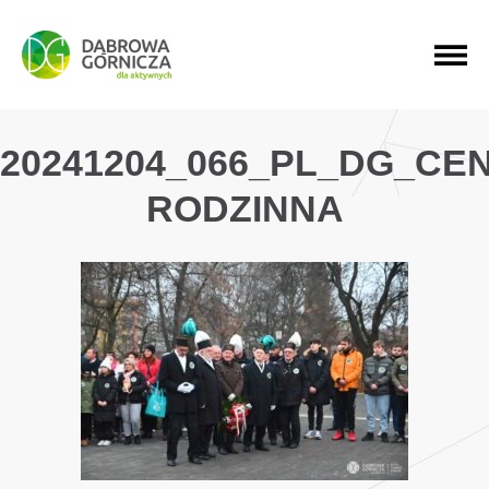
PRZEJDŹ DO MENU GŁÓWNEGO
PRZEJDŹ DO WYSZUKIWARKI
PRZEJDŹ DO TREŚCI
20241204_066_PL_DG_C
RODZINNA